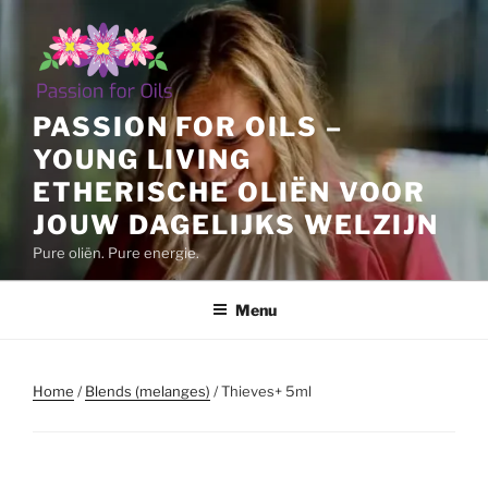
Ga
naar
de
inhoud
PASSION FOR OILS –
YOUNG LIVING
ETHERISCHE OLIËN VOOR
JOUW DAGELIJKS WELZIJN
Pure oliën. Pure energie.
Menu
Home
/
Blends (melanges)
/ Thieves+ 5ml