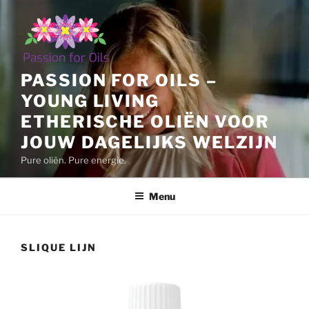
Ga
naar
de
inhoud
PASSION FOR OILS –
YOUNG LIVING
ETHERISCHE OLIËN VOOR
JOUW DAGELIJKS WELZIJN
Pure oliën. Pure energie.
Menu
SLIQUE LIJN