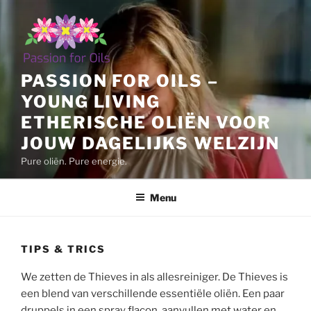
Ga
naar
de
inhoud
PASSION FOR OILS –
YOUNG LIVING
ETHERISCHE OLIËN VOOR
JOUW DAGELIJKS WELZIJN
Pure oliën. Pure energie.
Menu
TIPS & TRICS
We zetten de Thieves in als allesreiniger. De Thieves is
een blend van verschillende essentiële oliën. Een paar
druppels in een spray flacon, aanvullen met water en