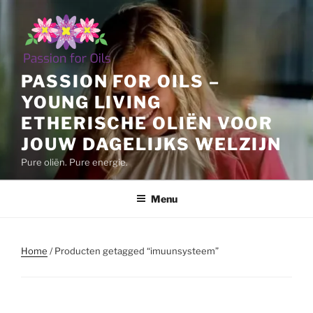
Ga
naar
de
inhoud
PASSION FOR OILS –
YOUNG LIVING
ETHERISCHE OLIËN VOOR
JOUW DAGELIJKS WELZIJN
Pure oliën. Pure energie.
Menu
Home
/ Producten getagged “imuunsysteem”