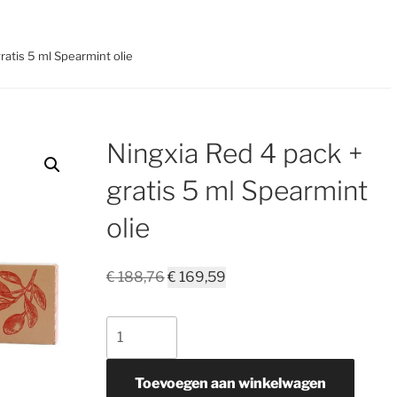
ratis 5 ml Spearmint olie
Ningxia Red 4 pack +
gratis 5 ml Spearmint
olie
Oorspronkelijke
Huidige
€
188,76
€
169,59
prijs
prijs
was:
is:
Ningxia
€ 188,76.
€ 169,59.
Red
4
Toevoegen aan winkelwagen
pack