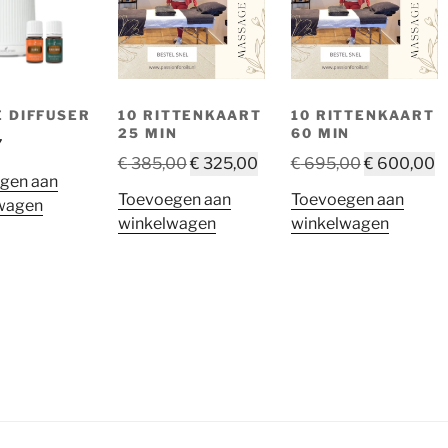
 DIFFUSER
10 RITTENKAART
10 RITTENKAART
25 MIN
60 MIN
7
Oorspronkelijke
Huidige
Oorspronke
H
€
385,00
€
325,00
€
695,00
€
600,00
gen aan
prijs
prijs
prijs
pr
Toevoegen aan
Toevoegen aan
wagen
was:
is:
was:
is
winkelwagen
winkelwagen
€ 385,00.
€ 325,00.
€ 695,00.
€