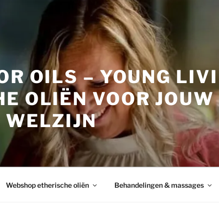
OR OILS – YOUNG LIV
HE OLIËN VOOR JOUW
 WELZIJN
Webshop etherische oliën
Behandelingen & massages