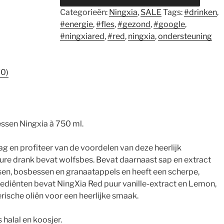
+
Categorieën:
Ningxia
,
SALE
Tags:
#drinken
,
gratis
#energie
,
#fles
,
#gezond
,
#google
,
5
#ningxiared
,
#red
,
ningxia
,
ondersteuning
ml
Spearmint
olie
(0)
aantal
essen Ningxia à 750 ml.
g en profiteer van de voordelen van deze heerlijk
ure drank bevat wolfsbes. Bevat daarnaast sap en extract
sen, bosbessen en granaatappels en heeft een scherpe,
rediënten bevat NingXia Red puur vanille-extract en Lemon,
rische oliën voor een heerlijke smaak.
 halal en koosjer.