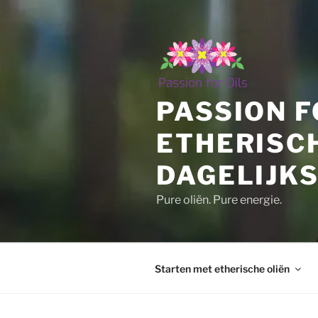
Ga
naar
de
inhoud
PASSION F
ETHERISC
DAGELIJKS
Pure oliën. Pure energie.
Starten met etherische oliën