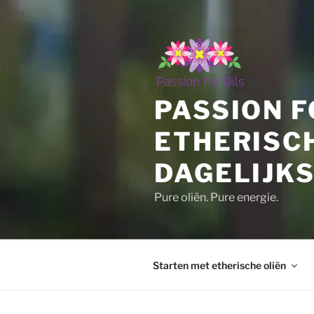
Ga
naar
de
inhoud
PASSION F
ETHERISC
DAGELIJKS
Pure oliën. Pure energie.
Starten met etherische oliën