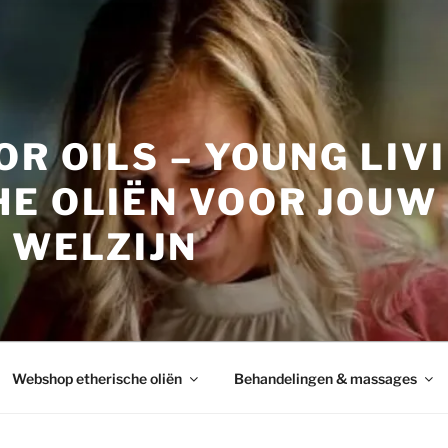
OR OILS – YOUNG LIV
HE OLIËN VOOR JOUW
 WELZIJN
Webshop etherische oliën
Behandelingen & massages