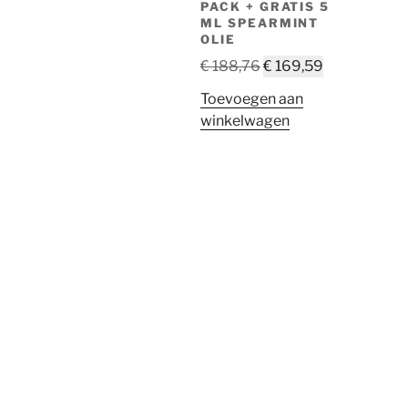
PACK + GRATIS 5
ML SPEARMINT
OLIE
Oorspronkelijke
Huidige
€
188,76
€
169,59
prijs
prijs
Toevoegen aan
was:
is:
winkelwagen
€ 188,76.
€ 169,59.