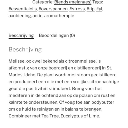
Categorie:
Blends (melanges)
Tags:
ml
#essentialoils
,
#overspannen
,
#stress
,
#tip
,
#yl
,
aantal
aanbieding
,
actie
,
aromatherapie
Beschrijving
Beoordelingen (0)
Beschrijving
Melisse, ook wel bekend als citroenmelisse, is
afkomstig van onze boerderij en distilleerderij in St.
Maries, Idaho. De plant wordt met stoom gedistilleerd
en produceert een olie met een vrolijke, citroenachtige
geur die positiviteit stimuleert. Breng voor het
mediteren in de ochtend aan op de polsen om rust en
kalmte te ondersteunen. Of voeg toe aan bodybutter
om de huid te reinigen en in balans te brengen.
Combineer met Tea Tree, Eucalyptus of Lime.