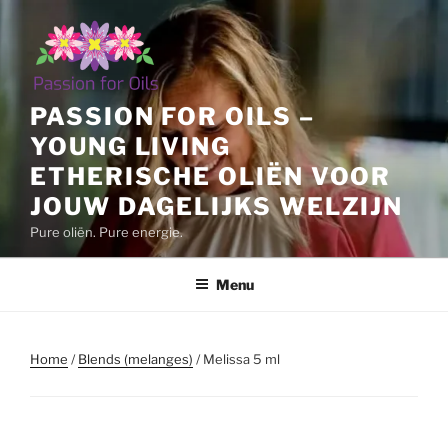
Ga
naar
de
inhoud
PASSION FOR OILS –
YOUNG LIVING
ETHERISCHE OLIËN VOOR
JOUW DAGELIJKS WELZIJN
Pure oliën. Pure energie.
Menu
Home
/
Blends (melanges)
/ Melissa 5 ml