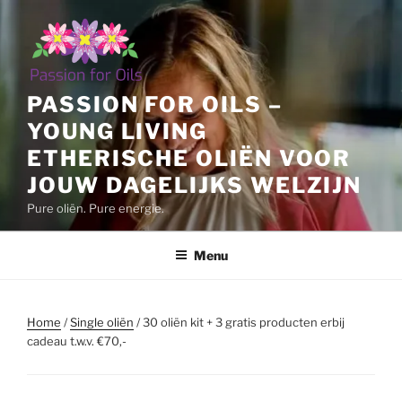
Ga
naar
de
inhoud
PASSION FOR OILS –
YOUNG LIVING
ETHERISCHE OLIËN VOOR
JOUW DAGELIJKS WELZIJN
Pure oliën. Pure energie.
Menu
Home
/
Single oliën
/ 30 oliën kit + 3 gratis producten erbij
cadeau t.w.v. €70,-