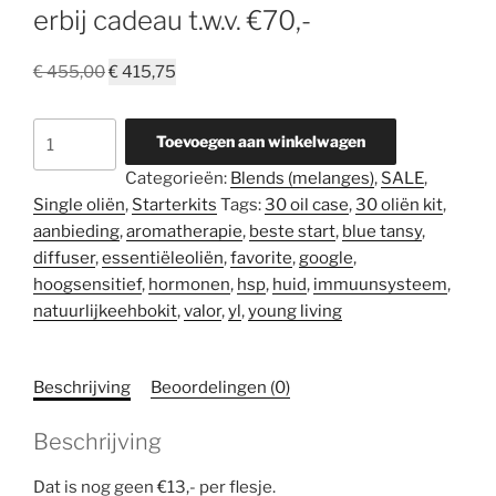
erbij cadeau t.w.v. €70,-
Oorspronkelijke
Huidige
€
455,00
€
415,75
prijs
prijs
was:
is:
30
Toevoegen aan winkelwagen
€ 455,00.
€ 415,75.
oliën
Categorieën:
Blends (melanges)
,
SALE
,
kit
Single oliën
,
Starterkits
Tags:
30 oil case
,
30 oliën kit
,
+
aanbieding
,
aromatherapie
,
beste start
,
blue tansy
,
3
diffuser
,
essentiëleoliën
,
favorite
,
google
,
gratis
hoogsensitief
,
hormonen
,
hsp
,
huid
,
immuunsysteem
,
producten
natuurlijkeehbokit
,
valor
,
yl
,
young living
erbij
cadeau
t.w.v.
Beschrijving
Beoordelingen (0)
€70,-
aantal
Beschrijving
Dat is nog geen €13,- per flesje.