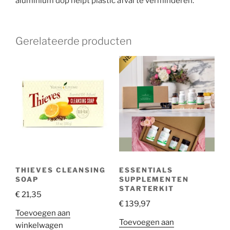
aluminium dop helpt plastic afval te verminderen.
Gerelateerde producten
THIEVES CLEANSING
ESSENTIALS
SOAP
SUPPLEMENTEN
STARTERKIT
€
21,35
€
139,97
Toevoegen aan
Toevoegen aan
winkelwagen