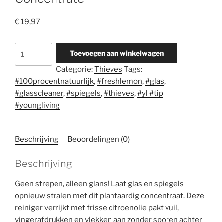
€
19,97
Fresh
Toevoegen aan winkelwagen
Lemon
Categorie:
Thieves
Tags:
GlassCleaner
#100procentnatuurlijk
,
#freshlemon
,
#glas
,
Concentrate
#glasscleaner
,
#spiegels
,
#thieves
,
#yl #tip
aantal
#youngliving
Beschrijving
Beoordelingen (0)
Beschrijving
Geen strepen, alleen glans! Laat glas en spiegels
opnieuw stralen met dit plantaardig concentraat. Deze
reiniger verrijkt met frisse citroenolie pakt vuil,
vingerafdrukken en vlekken aan zonder sporen achter