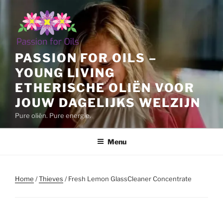
Ga
naar
de
inhoud
PASSION FOR OILS –
YOUNG LIVING
ETHERISCHE OLIËN VOOR
JOUW DAGELIJKS WELZIJN
Pure oliën. Pure energie.
Menu
Home
/
Thieves
/ Fresh Lemon GlassCleaner Concentrate