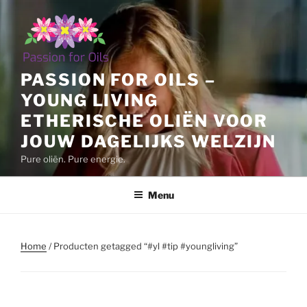
Ga
naar
de
inhoud
PASSION FOR OILS –
YOUNG LIVING
ETHERISCHE OLIËN VOOR
JOUW DAGELIJKS WELZIJN
Pure oliën. Pure energie.
Menu
Home
/ Producten getagged “#yl #tip #youngliving”