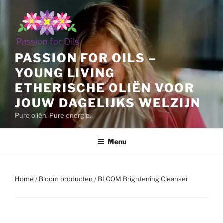
Ga
naar
de
inhoud
PASSION FOR OILS –
YOUNG LIVING
ETHERISCHE OLIËN VOOR
JOUW DAGELIJKS WELZIJN
Pure oliën. Pure energie.
Menu
Home
/
Bloom producten
/ BLOOM Brightening Cleanser