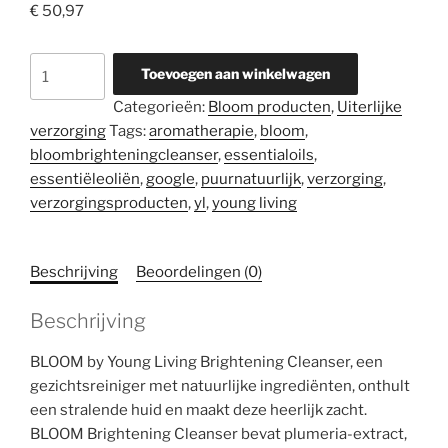
€
50,97
BLOOM
Toevoegen aan winkelwagen
Brightening
Categorieën:
Bloom producten
,
Uiterlijke
Cleanser
verzorging
Tags:
aromatherapie
,
bloom
,
aantal
bloombrighteningcleanser
,
essentialoils
,
essentiëleoliën
,
google
,
puurnatuurlijk
,
verzorging
,
verzorgingsproducten
,
yl
,
young living
Beschrijving
Beoordelingen (0)
Beschrijving
BLOOM by Young Living Brightening Cleanser, een
gezichtsreiniger met natuurlijke ingrediënten, onthult
een stralende huid en maakt deze heerlijk zacht.
BLOOM Brightening Cleanser bevat plumeria-extract,