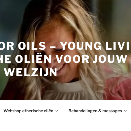
OR OILS – YOUNG LIV
HE OLIËN VOOR JOUW
 WELZIJN
Webshop etherische oliën
Behandelingen & massages