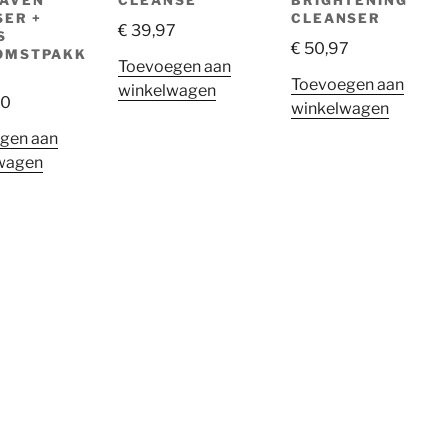
HAVEN
CLEANSE
BRIGHTENING
SER +
CLEANSER
€
39,97
S
€
50,97
OMSTPAKK
Toevoegen aan
Toevoegen aan
winkelwagen
80
winkelwagen
gen aan
wagen