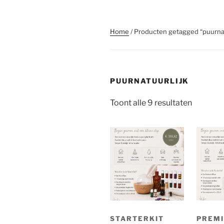
Home
/ Producten getagged “puurnat
PUURNATUURLIJK
Gesorte
Toont alle 9 resultaten
op
populari
STARTERKIT
PREM