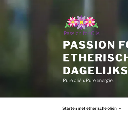
Ga
naar
de
inhoud
PASSION F
ETHERISC
DAGELIJKS
Pure oliën. Pure energie.
Starten met etherische oliën