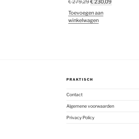
Oorspronkelijke
Huidige
€
279,29
€
230,09
prijs
prijs
Toevoegen aan
was:
is:
winkelwagen
€ 279,29.
€ 230,09.
PRAKTISCH
Contact
Algemene voorwaarden
Privacy Policy