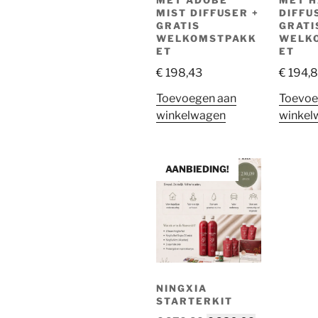
MET ADOBE
MET 
MIST DIFFUSER +
DIFFU
GRATIS
GRATI
WELKOMSTPAKK
WELK
ET
ET
€
198,43
€
194,
Toevoegen aan
Toevoe
winkelwagen
winkel
AANBIEDING!
NINGXIA
STARTERKIT