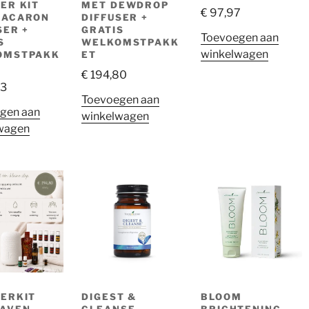
ER KIT
MET DEWDROP
€
97,97
MACARON
DIFFUSER +
SER +
GRATIS
Toevoegen aan
S
WELKOMSTPAKK
winkelwagen
OMSTPAKK
ET
€
194,80
43
Toevoegen aan
gen aan
winkelwagen
wagen
ERKIT
DIGEST &
BLOOM