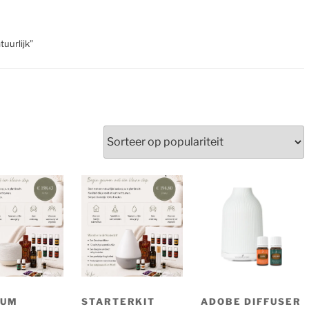
uurlijk”
erd
teit
IUM
STARTERKIT
ADOBE DIFFUSER