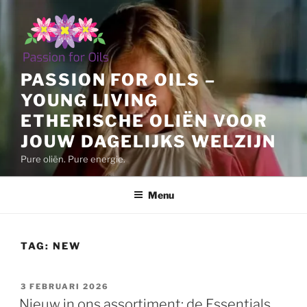
Ga
naar
de
inhoud
PASSION FOR OILS –
YOUNG LIVING
ETHERISCHE OLIËN VOOR
JOUW DAGELIJKS WELZIJN
Pure oliën. Pure energie.
Menu
TAG:
NEW
GEPLAATST
3 FEBRUARI 2026
OP
Nieuw in ons assortiment: de Essentials