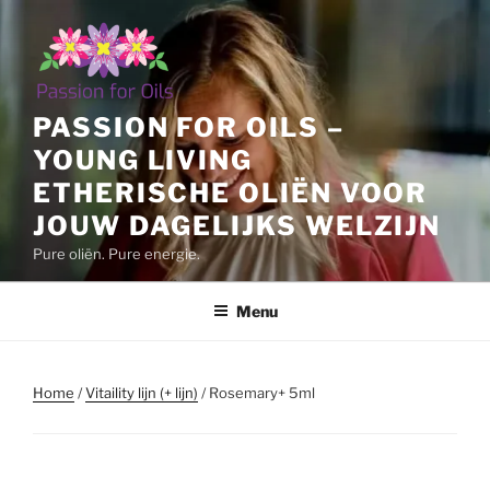
Ga
naar
de
inhoud
PASSION FOR OILS –
YOUNG LIVING
ETHERISCHE OLIËN VOOR
JOUW DAGELIJKS WELZIJN
Pure oliën. Pure energie.
Menu
Home
/
Vitaility lijn (+ lijn)
/ Rosemary+ 5ml