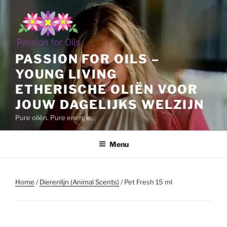
Ga
naar
de
inhoud
PASSION FOR OILS –
YOUNG LIVING
ETHERISCHE OLIËN VOOR
JOUW DAGELIJKS WELZIJN
Pure oliën. Pure energie.
Menu
Home
/
Dierenlijn (Animal Scents)
/ Pet Fresh 15 ml