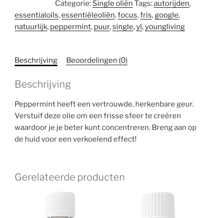
Categorie:
Single oliën
Tags:
autorijden
,
ml
essentialoils
,
essentiëleoliën
,
focus
,
fris
,
google
,
aantal
natuurlijk
,
peppermint
,
puur
,
single
,
yl
,
youngliving
Beschrijving
Beoordelingen (0)
Beschrijving
Peppermint heeft een vertrouwde, herkenbare geur.
Verstuif deze olie om een frisse sfeer te creëren
waardoor je je beter kunt concentreren. Breng aan op
de huid voor een verkoelend effect!
Gerelateerde producten