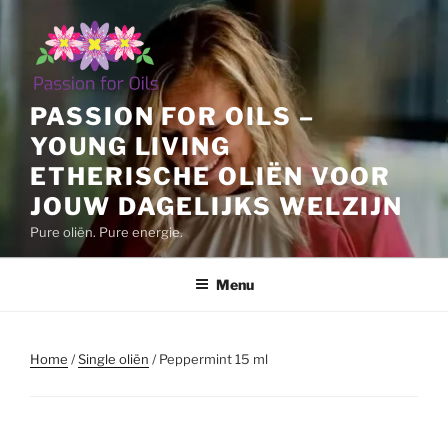
Ga
naar
de
inhoud
PASSION FOR OILS –
YOUNG LIVING
ETHERISCHE OLIËN VOOR
JOUW DAGELIJKS WELZIJN
Pure oliën. Pure energie.
Menu
Home
/
Single oliën
/ Peppermint 15 ml