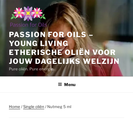
Ga
naar
de
inhoud
PASSION FOR OILS –
YOUNG LIVING
ETHERISCHE OLIËN VOOR
JOUW DAGELIJKS WELZIJN
Pure oliën. Pure energie.
Menu
Home
/
Single oliën
/ Nutmeg 5 ml