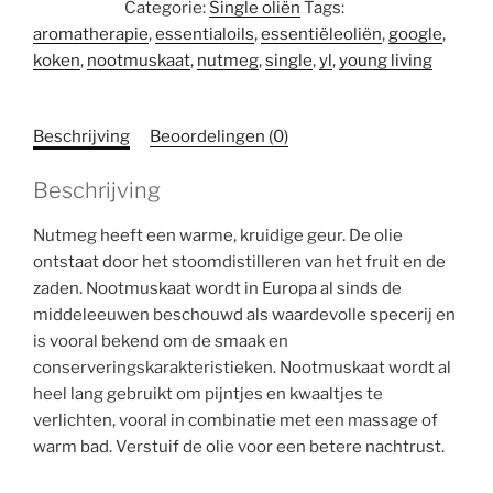
Categorie:
Single oliën
Tags:
ml
aromatherapie
,
essentialoils
,
essentiëleoliën
,
google
,
aantal
koken
,
nootmuskaat
,
nutmeg
,
single
,
yl
,
young living
Beschrijving
Beoordelingen (0)
Beschrijving
Nutmeg heeft een warme, kruidige geur. De olie
ontstaat door het stoomdistilleren van het fruit en de
zaden. Nootmuskaat wordt in Europa al sinds de
middeleeuwen beschouwd als waardevolle specerij en
is vooral bekend om de smaak en
conserveringskarakteristieken. Nootmuskaat wordt al
heel lang gebruikt om pijntjes en kwaaltjes te
verlichten, vooral in combinatie met een massage of
warm bad. Verstuif de olie voor een betere nachtrust.