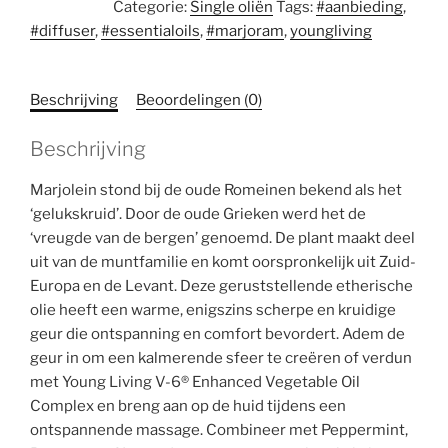
Categorie:
Single oliën
Tags:
#aanbieding
,
ml
#diffuser
,
#essentialoils
,
#marjoram
,
youngliving
(Marjolein)
aantal
Beschrijving
Beoordelingen (0)
Beschrijving
Marjolein stond bij de oude Romeinen bekend als het
‘gelukskruid’. Door de oude Grieken werd het de
‘vreugde van de bergen’ genoemd. De plant maakt deel
uit van de muntfamilie en komt oorspronkelijk uit Zuid-
Europa en de Levant. Deze geruststellende etherische
olie heeft een warme, enigszins scherpe en kruidige
geur die ontspanning en comfort bevordert. Adem de
geur in om een kalmerende sfeer te creëren of verdun
met Young Living V-6® Enhanced Vegetable Oil
Complex en breng aan op de huid tijdens een
ontspannende massage. Combineer met Peppermint,