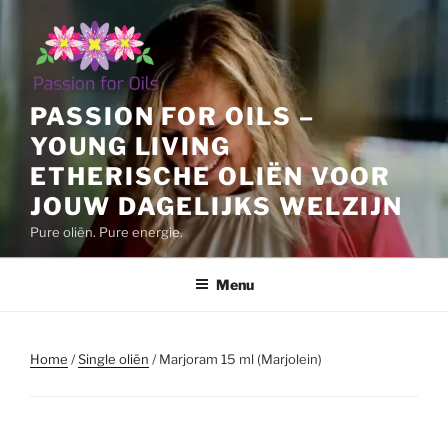
Ga
naar
de
inhoud
PASSION FOR OILS –
YOUNG LIVING
ETHERISCHE OLIËN VOOR
JOUW DAGELIJKS WELZIJN
Pure oliën. Pure energie.
Menu
Home
/
Single oliën
/ Marjoram 15 ml (Marjolein)