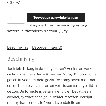
€
36,97
LavaDerm™
Toevoegen aan winkelwagen
after-
Categorie:
Uiterlijke verzorging
Tags:
sun
#aftersun
,
#lavaderm
,
#natuurlijk
,
#yl
spray
aantal
Beschrijving
Beoordelingen (0)
Beschrijving
Toch iets te lang in de zon gezeten? Verfris en verkoel
de huid met LavaDerm After-Sun Spray. Dit product is
geschikt voor het hele gezin. De spray bevat menthol
om de huid te verzachten en verfrissen na lange tijd in
de zon. De formule is vegan friendly en bevat geen
alcohol, synthetische geur- of kleurstoffen. Verrijkt
met hydraterende aloë vera, lavendelolie en