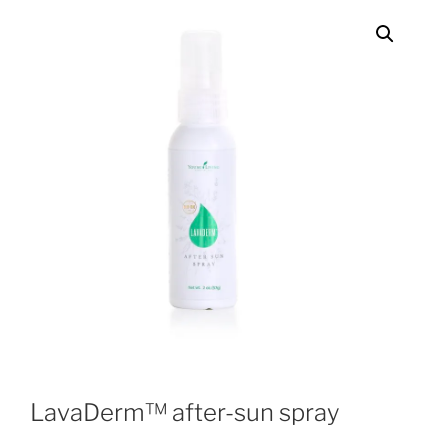
LavaDerm™ after-sun spray