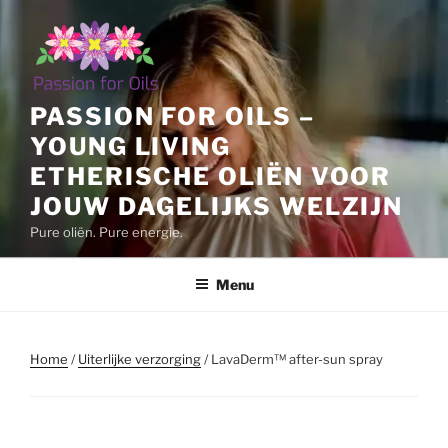
Ga
naar
de
inhoud
PASSION FOR OILS –
YOUNG LIVING
ETHERISCHE OLIËN VOOR
JOUW DAGELIJKS WELZIJN
Pure oliën. Pure energie.
Menu
Home
/
Uiterlijke verzorging
/ LavaDerm™ after-sun spray