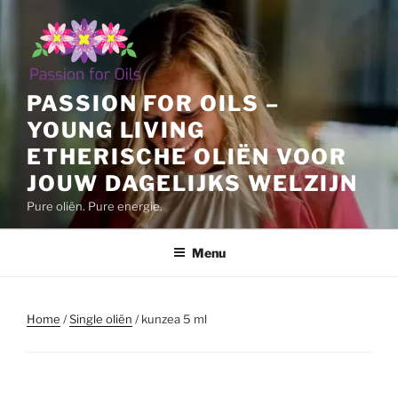
Ga
naar
de
inhoud
PASSION FOR OILS –
YOUNG LIVING
ETHERISCHE OLIËN VOOR
JOUW DAGELIJKS WELZIJN
Pure oliën. Pure energie.
Menu
Home
/
Single oliën
/ kunzea 5 ml