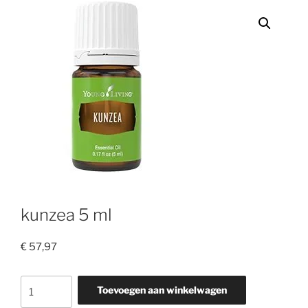
kunzea 5 ml
€
57,97
kunzea
Toevoegen aan winkelwagen
5