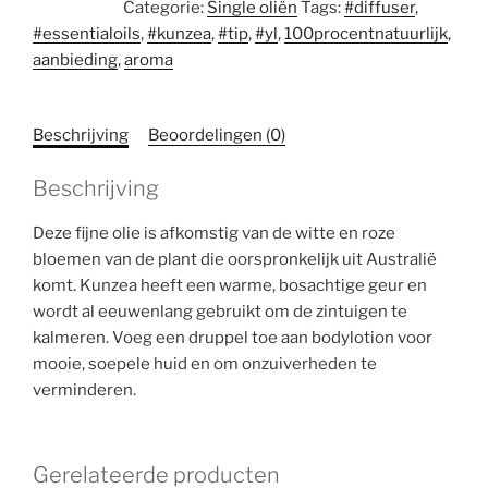
Categorie:
Single oliën
Tags:
#diffuser
,
ml
#essentialoils
,
#kunzea
,
#tip
,
#yl
,
100procentnatuurlijk
,
aantal
aanbieding
,
aroma
Beschrijving
Beoordelingen (0)
Beschrijving
Deze fijne olie is afkomstig van de witte en roze
bloemen van de plant die oorspronkelijk uit Australië
komt. Kunzea heeft een warme, bosachtige geur en
wordt al eeuwenlang gebruikt om de zintuigen te
kalmeren. Voeg een druppel toe aan bodylotion voor
mooie, soepele huid en om onzuiverheden te
verminderen.
Gerelateerde producten