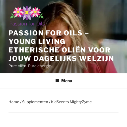
Ga
naar
de
inhoud
PASSION FOR OILS –
YOUNG LIVING
ETHERISCHE OLIËN VOOR
JOUW DAGELIJKS WELZIJN
Pure oliën. Pure energie.
Menu
Home
/
Supplementen
/ KidScents MightyZyme