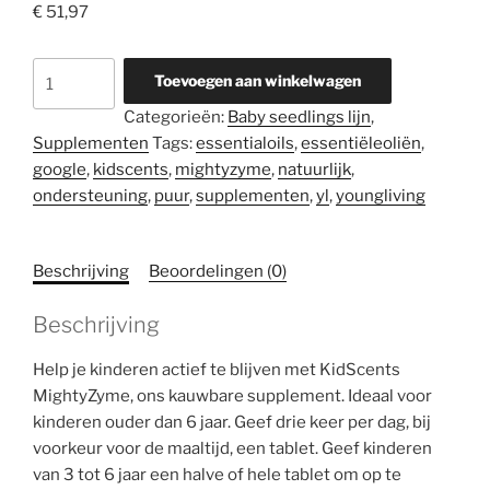
€
51,97
KidScents
Toevoegen aan winkelwagen
MightyZyme
Categorieën:
Baby seedlings lijn
,
aantal
Supplementen
Tags:
essentialoils
,
essentiëleoliën
,
google
,
kidscents
,
mightyzyme
,
natuurlijk
,
ondersteuning
,
puur
,
supplementen
,
yl
,
youngliving
Beschrijving
Beoordelingen (0)
Beschrijving
Help je kinderen actief te blijven met KidScents
MightyZyme, ons kauwbare supplement. Ideaal voor
kinderen ouder dan 6 jaar. Geef drie keer per dag, bij
voorkeur voor de maaltijd, een tablet. Geef kinderen
van 3 tot 6 jaar een halve of hele tablet om op te