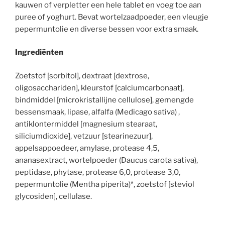
kauwen of verpletter een hele tablet en voeg toe aan
puree of yoghurt. Bevat wortelzaadpoeder, een vleugje
pepermuntolie en diverse bessen voor extra smaak.
Ingrediënten
Zoetstof [sorbitol], dextraat [dextrose,
oligosacchariden], kleurstof [calciumcarbonaat],
bindmiddel [microkristallijne cellulose], gemengde
bessensmaak, lipase, alfalfa (Medicago sativa) ,
antiklontermiddel [magnesium stearaat,
siliciumdioxide], vetzuur [stearinezuur],
appelsappoedeer, amylase, protease 4,5,
ananasextract, wortelpoeder (Daucus carota sativa),
peptidase, phytase, protease 6,0, protease 3,0,
pepermuntolie (Mentha piperita)*, zoetstof [steviol
glycosiden], cellulase.