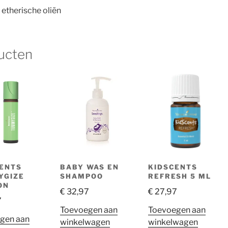
 etherische oliën
ucten
ENTS
BABY WAS EN
KIDSCENTS
YGIZE
SHAMPOO
REFRESH 5 ML
ON
€
32,97
€
27,97
7
Toevoegen aan
Toevoegen aan
gen aan
winkelwagen
winkelwagen