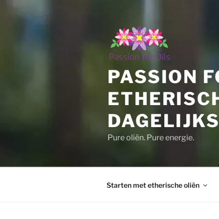
Ga
naar
de
inhoud
PASSION F
ETHERISC
DAGELIJKS
Pure oliën. Pure energie.
Starten met etherische oliën