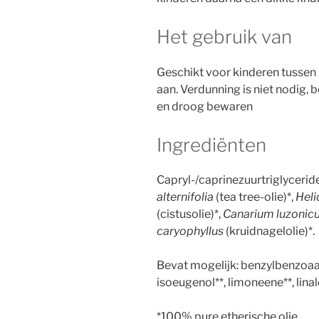
Het gebruik van
Geschikt voor kinderen tussen 
aan. Verdunning is niet nodig, 
en droog bewaren
Ingrediënten
Capryl-/caprinezuurtriglycerid
alternifolia
(tea tree-olie)*,
Heli
(cistusolie)*,
Canarium luzoni
caryophyllus
(kruidnagelolie)*.
Bevat mogelijk: benzylbenzoaat**,
isoeugenol**, limoneene**, linal
*100% pure etherische olie