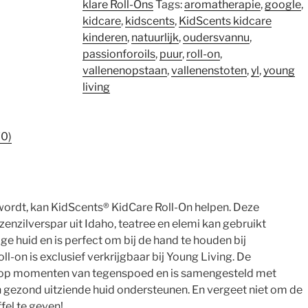
klare Roll-Ons
Tags:
aromatherapie
,
google
,
kidcare
,
kidscents
,
KidScents kidcare
kinderen
,
natuurlijk
,
oudersvannu
,
passionforoils
,
puur
,
roll-on
,
vallenenopstaan
,
vallenenstoten
,
yl
,
young
living
(0)
 wordt, kan KidScents® KidCare Roll-On helpen. Deze
nzilverspar uit Idaho, teatree en elemi kan gebruikt
e huid en is perfect om bij de hand te houden bij
oll-on is exclusief verkrijgbaar bij Young Living. De
t op momenten van tegenspoed en is samengesteld met
en gezond uitziende huid ondersteunen. En vergeet niet om de
fel te geven!