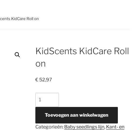
cents KidCare Roll on
KidScents KidCare Roll
on
€
52,97
KidScents
KidCare
Roll
Toevoegen aan winkelwagen
on
aantal
Categorieën:
Baby seedlings lijn
,
Kant- en