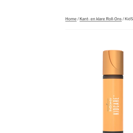
Home
/
Kant- en klare Roll-Ons
/ KidS