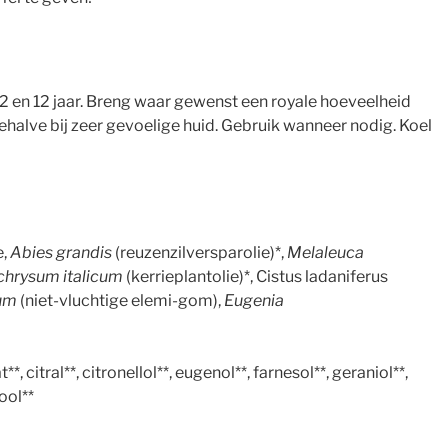
2 en 12 jaar. Breng waar gewenst een royale hoeveelheid
behalve bij zeer gevoelige huid. Gebruik wanneer nodig. Koel
e,
Abies grandis
(reuzenzilversparolie)*,
Melaleuca
chrysum italicum
(kerrieplantolie)*, Cistus ladaniferus
cum
(niet-vluchtige elemi-gom),
Eugenia
 citral**, citronellol**, eugenol**, farnesol**, geraniol**,
ool**