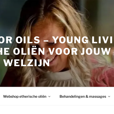
OR OILS – YOUNG LIV
HE OLIËN VOOR JOUW
 WELZIJN
Webshop etherische oliën
Behandelingen & massages