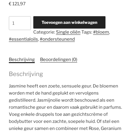
€
121,97
Jasmine
Toevoegen aan winkelwagen
(Jasmijn)
Categorie:
Single oliën
Tags:
#bloem
,
5
#essentialoils
,
#ondersteunend
ml
aantal
Beschrijving
Beoordelingen (0)
Beschrijving
Jasmine heeft een zoete, sensuele geur. De bloemen
worden met de hand geplukt en vervolgens
gedistilleerd. Jasmijnolie wordt beschouwd als een
romantische geur en daarom vaak gebruikt in parfums.
Voeg enkele druppels toe aan gezichtscrème of
bodybutter voor een zachte, soepele huid. Of stel een
unieke geur samen en combineer met Rose, Geranium