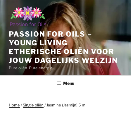
Ga
naar
de
inhoud
PASSION FOR OILS –
YOUNG LIVING
ETHERISCHE OLIËN VOOR
JOUW DAGELIJKS WELZIJN
Pure oliën. Pure energie.
Menu
Home
/
Single oliën
/ Jasmine (Jasmijn) 5 ml