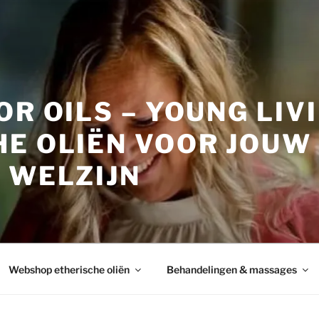
OR OILS – YOUNG LIV
HE OLIËN VOOR JOUW
 WELZIJN
Webshop etherische oliën
Behandelingen & massages