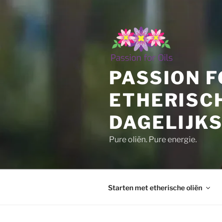
Ga
naar
de
inhoud
PASSION F
ETHERISC
DAGELIJKS
Pure oliën. Pure energie.
Starten met etherische oliën