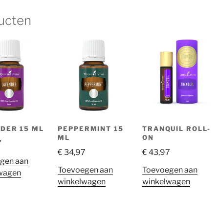
ucten
DER 15 ML
PEPPERMINT 15
TRANQUIL ROLL-
ML
ON
7
€
34,97
€
43,97
gen aan
Toevoegen aan
Toevoegen aan
wagen
winkelwagen
winkelwagen