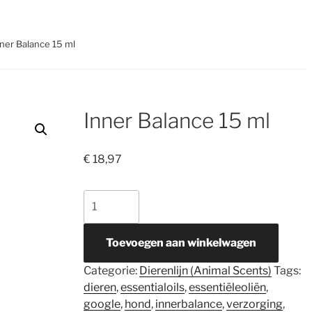
nner Balance 15 ml
Inner Balance 15 ml
€
18,97
Inner
Balance
15
Toevoegen aan winkelwagen
ml
aantal
Categorie:
Dierenlijn (Animal Scents)
Tags:
dieren
,
essentialoils
,
essentiëleoliën
,
google
,
hond
,
innerbalance
,
verzorging
,