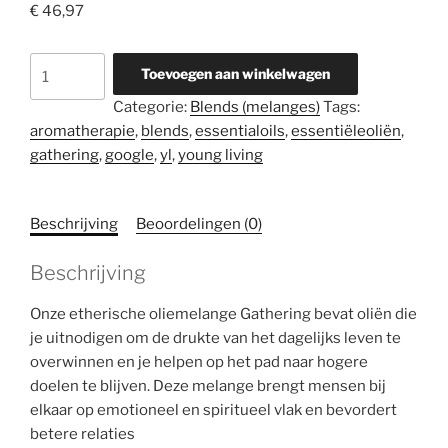
€
46,97
Gathering
Toevoegen aan winkelwagen
5
Categorie:
Blends (melanges)
Tags:
ml
aromatherapie
,
blends
,
essentialoils
,
essentiëleoliën
,
aantal
gathering
,
google
,
yl
,
young living
Beschrijving
Beoordelingen (0)
Beschrijving
Onze etherische oliemelange Gathering bevat oliën die
je uitnodigen om de drukte van het dagelijks leven te
overwinnen en je helpen op het pad naar hogere
doelen te blijven. Deze melange brengt mensen bij
elkaar op emotioneel en spiritueel vlak en bevordert
betere relaties