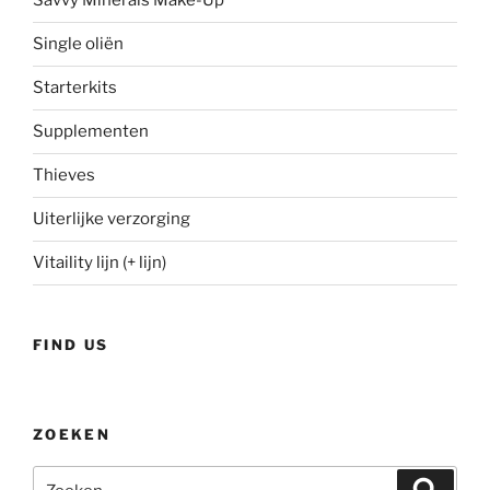
Savvy Minerals Make-Up
Single oliën
Starterkits
Supplementen
Thieves
Uiterlijke verzorging
Vitaility lijn (+ lijn)
FIND US
ZOEKEN
Zoeken
Zoeke