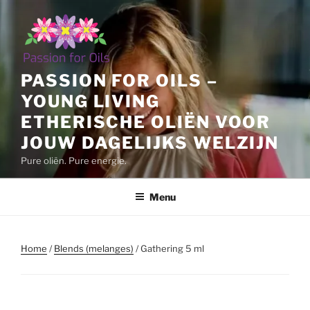
Ga
naar
de
inhoud
PASSION FOR OILS –
YOUNG LIVING
ETHERISCHE OLIËN VOOR
JOUW DAGELIJKS WELZIJN
Pure oliën. Pure energie.
Menu
Home
/
Blends (melanges)
/ Gathering 5 ml