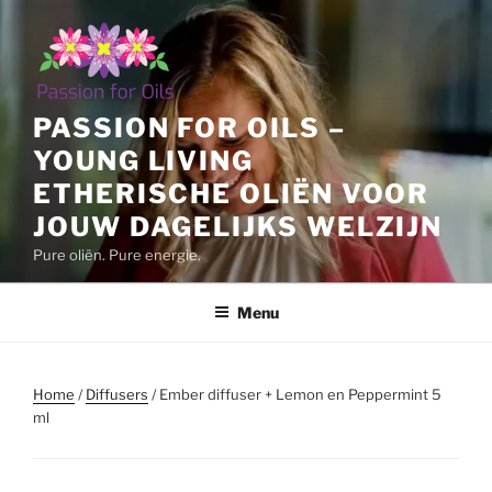
Ga
naar
de
inhoud
PASSION FOR OILS –
YOUNG LIVING
ETHERISCHE OLIËN VOOR
JOUW DAGELIJKS WELZIJN
Pure oliën. Pure energie.
Menu
Home
/
Diffusers
/ Ember diffuser + Lemon en Peppermint 5
ml