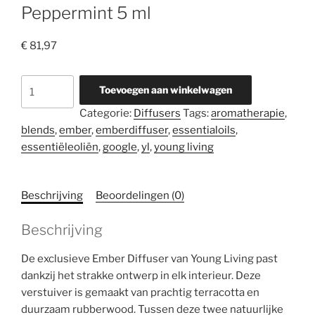
Peppermint 5 ml
€
81,97
Ember
Toevoegen aan winkelwagen
diffuser
Categorie:
Diffusers
Tags:
aromatherapie
,
+
blends
,
ember
,
emberdiffuser
,
essentialoils
,
Lemon
essentiëleoliën
,
google
,
yl
,
young living
en
Peppermint
5
Beschrijving
Beoordelingen (0)
ml
aantal
Beschrijving
De exclusieve Ember Diffuser van Young Living past
dankzij het strakke ontwerp in elk interieur. Deze
verstuiver is gemaakt van prachtig terracotta en
duurzaam rubberwood. Tussen deze twee natuurlijke