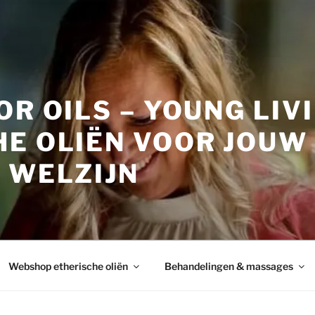
OR OILS – YOUNG LIV
HE OLIËN VOOR JOUW
 WELZIJN
Webshop etherische oliën
Behandelingen & massages