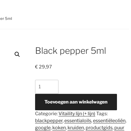
per 5ml
Black pepper 5ml
€
29,97
Black
pepper
5ml
Toevoegen aan winkelwagen
aantal
Categorie:
Vitaility lijn (+ lijn)
Tags:
blackpepper
,
essentialoils
,
essentiëleoliën
,
google
,
koken
,
kruiden
,
productgids
,
puur