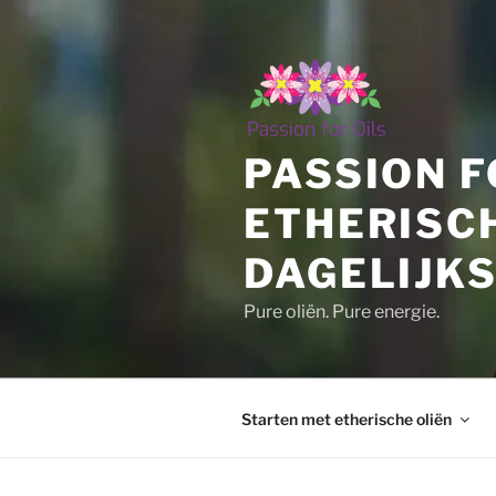
Ga
naar
de
inhoud
PASSION F
ETHERISC
DAGELIJKS
Pure oliën. Pure energie.
Starten met etherische oliën