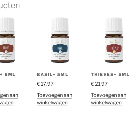
ucten
+ 5ML
BASIL+ 5ML
THIEVES+ 5ML
€
17,97
€
21,97
gen aan
Toevoegen aan
Toevoegen aan
wagen
winkelwagen
winkelwagen