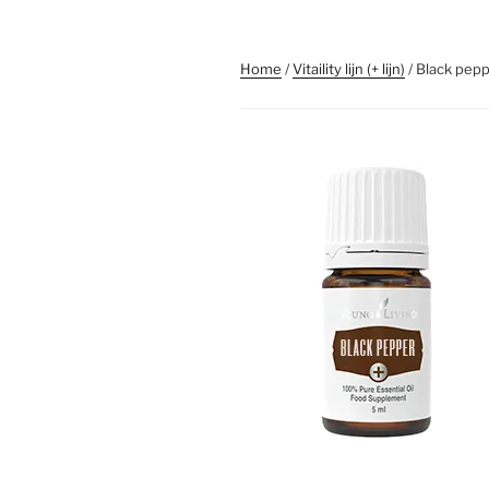
Home
/
Vitaility lijn (+ lijn)
/ Black pep