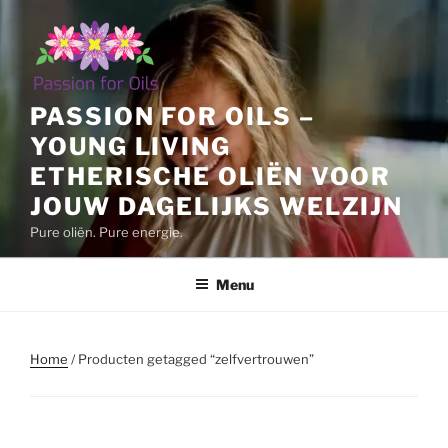
Ga
naar
de
inhoud
PASSION FOR OILS –
YOUNG LIVING
ETHERISCHE OLIËN VOOR
JOUW DAGELIJKS WELZIJN
Pure oliën. Pure energie.
Menu
Home
/ Producten getagged “zelfvertrouwen”