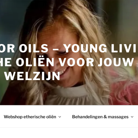
OR OILS – YOUNG LIV
HE OLIËN VOOR JOUW
 WELZIJN
Webshop etherische oliën
Behandelingen & massages