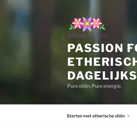
Ga
naar
de
inhoud
PASSION F
ETHERISC
DAGELIJKS
Pure oliën. Pure energie.
Starten met etherische oliën