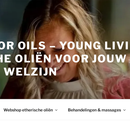
OR OILS – YOUNG LIV
HE OLIËN VOOR JOUW
 WELZIJN
Webshop etherische oliën
Behandelingen & massages