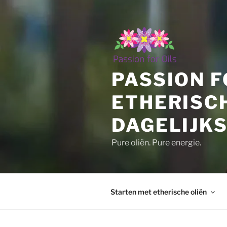
Ga
naar
de
inhoud
PASSION F
ETHERISC
DAGELIJKS
Pure oliën. Pure energie.
Starten met etherische oliën