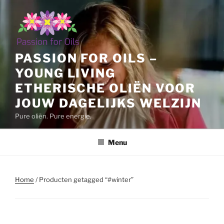
Ga
naar
de
inhoud
PASSION FOR OILS –
YOUNG LIVING
ETHERISCHE OLIËN VOOR
JOUW DAGELIJKS WELZIJN
Pure oliën. Pure energie.
Menu
Home
/ Producten getagged “#winter”