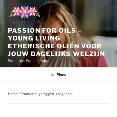
Ga
naar
de
inhoud
PASSION FOR OILS –
YOUNG LIVING
ETHERISCHE OLIËN VOOR
JOUW DAGELIJKS WELZIJN
Pure oliën. Pure energie.
Menu
Home
/ Producten getagged “tangerine”