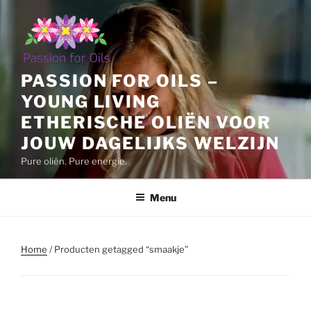
Ga
naar
de
inhoud
PASSION FOR OILS –
YOUNG LIVING
ETHERISCHE OLIËN VOOR
JOUW DAGELIJKS WELZIJN
Pure oliën. Pure energie.
Menu
Home
/ Producten getagged “smaakje”