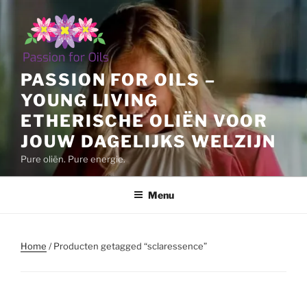
Ga
naar
de
inhoud
PASSION FOR OILS –
YOUNG LIVING
ETHERISCHE OLIËN VOOR
JOUW DAGELIJKS WELZIJN
Pure oliën. Pure energie.
Menu
Home
/ Producten getagged “sclaressence”