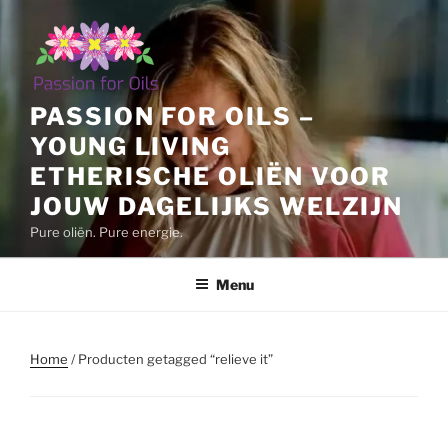
Ga
naar
de
inhoud
PASSION FOR OILS –
YOUNG LIVING
ETHERISCHE OLIËN VOOR
JOUW DAGELIJKS WELZIJN
Pure oliën. Pure energie.
Menu
Home
/ Producten getagged “relieve it”