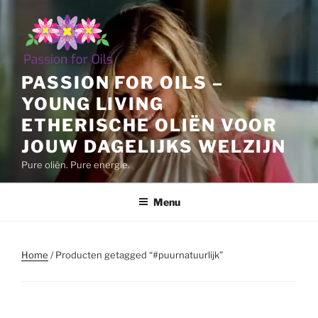
Ga
naar
de
inhoud
PASSION FOR OILS –
YOUNG LIVING
ETHERISCHE OLIËN VOOR
JOUW DAGELIJKS WELZIJN
Pure oliën. Pure energie.
Menu
Home
/ Producten getagged “#puurnatuurlijk”