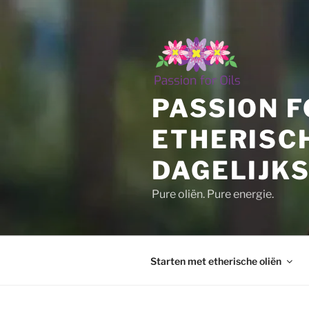
Ga
naar
de
inhoud
PASSION F
ETHERISC
DAGELIJKS
Pure oliën. Pure energie.
Starten met etherische oliën