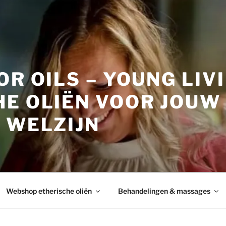
OR OILS – YOUNG LIV
HE OLIËN VOOR JOUW
 WELZIJN
Webshop etherische oliën
Behandelingen & massages