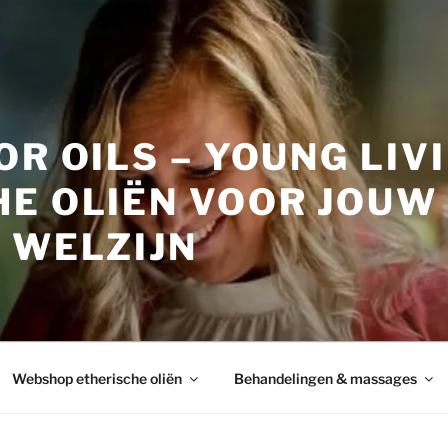
OR OILS – YOUNG LIV
HE OLIËN VOOR JOUW
 WELZIJN
Webshop etherische oliën
Behandelingen & massages