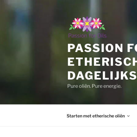
Ga
naar
de
inhoud
PASSION F
ETHERISC
DAGELIJKS
Pure oliën. Pure energie.
Starten met etherische oliën