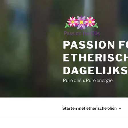
Ga
naar
de
inhoud
PASSION F
ETHERISC
DAGELIJKS
Pure oliën. Pure energie.
Starten met etherische oliën