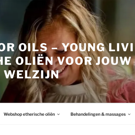
OR OILS – YOUNG LIV
HE OLIËN VOOR JOUW
 WELZIJN
Webshop etherische oliën
Behandelingen & massages