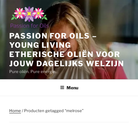
Ga
naar
de
inhoud
PASSION FOR OILS –
YOUNG LIVING
ETHERISCHE OLIËN VOOR
JOUW DAGELIJKS WELZIJN
Pure oliën. Pure energie.
Menu
Home
/ Producten getagged “melrose”