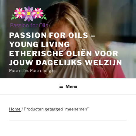
Ga
naar
de
inhoud
PASSION FOR OILS –
YOUNG LIVING
ETHERISCHE OLIËN VOOR
JOUW DAGELIJKS WELZIJN
Pure oliën. Pure energie.
Menu
Home
/ Producten getagged “meenemen”