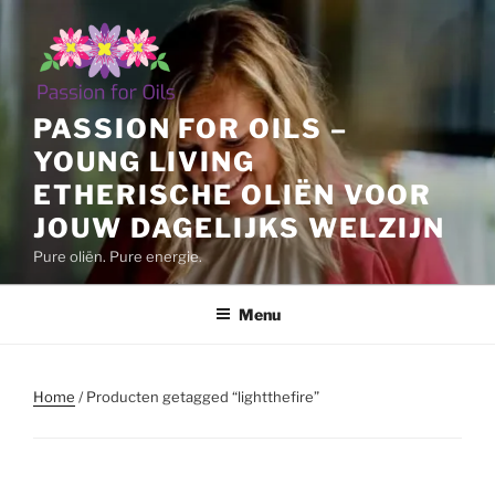
Ga
naar
de
inhoud
PASSION FOR OILS –
YOUNG LIVING
ETHERISCHE OLIËN VOOR
JOUW DAGELIJKS WELZIJN
Pure oliën. Pure energie.
Menu
Home
/ Producten getagged “lightthefire”