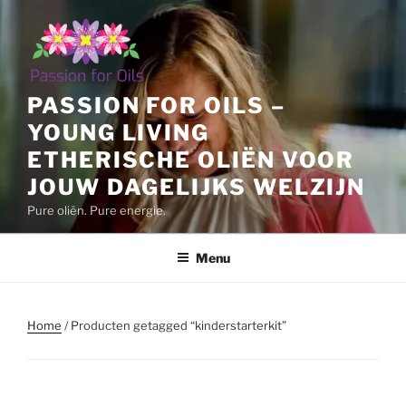
Ga
naar
de
inhoud
PASSION FOR OILS –
YOUNG LIVING
ETHERISCHE OLIËN VOOR
JOUW DAGELIJKS WELZIJN
Pure oliën. Pure energie.
Menu
Home
/ Producten getagged “kinderstarterkit”