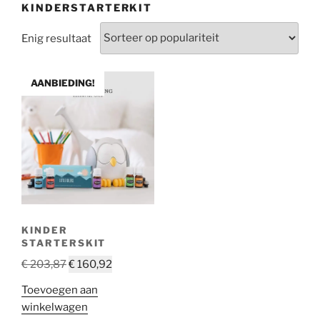
KINDERSTARTERKIT
Enig resultaat
AANBIEDING!
KINDER
STARTERSKIT
Oorspronkelijke
Huidige
€
203,87
€
160,92
prijs
prijs
Toevoegen aan
was:
is:
winkelwagen
€ 203,87.
€ 160,92.