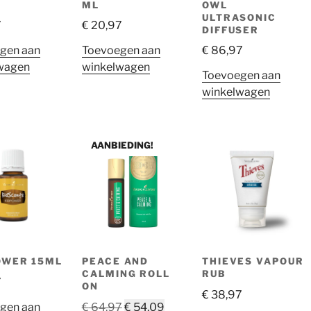
)
ML
OWL
ULTRASONIC
7
€
20,97
DIFFUSER
gen aan
Toevoegen aan
€
86,97
wagen
winkelwagen
Toevoegen aan
winkelwagen
AANBIEDING!
OWER 15ML
PEACE AND
THIEVES VAPOUR
CALMING ROLL
RUB
7
ON
€
38,97
Oorspronkelijke
Huidige
gen aan
€
64,97
€
54,09