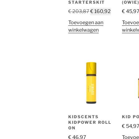
STARTERSKIT
(OWIE
Oorspronkelijke
Huidige
€
203,87
€
160,92
€
45,9
prijs
prijs
Toevoegen aan
Toevoe
was:
is:
winkelwagen
winkel
€ 203,87.
€ 160,92.
KIDSCENTS
KID P
KIDPOWER ROLL
€
54,9
ON
€
46,97
Toevoe