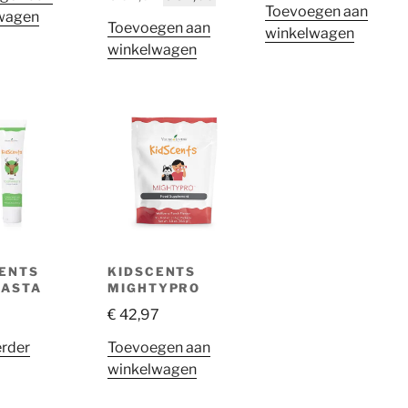
Toevoegen aan
prijs
prijs
wagen
Toevoegen aan
winkelwagen
was:
is:
winkelwagen
€ 64,97.
€ 54,09.
ENTS
KIDSCENTS
PASTA
MIGHTYPRO
€
42,97
erder
Toevoegen aan
winkelwagen