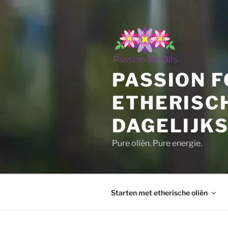
Ga
naar
de
inhoud
PASSION F
ETHERISC
DAGELIJKS
Pure oliën. Pure energie.
Starten met etherische oliën