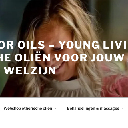
OR OILS – YOUNG LIV
HE OLIËN VOOR JOUW
 WELZIJN
Webshop etherische oliën
Behandelingen & massages