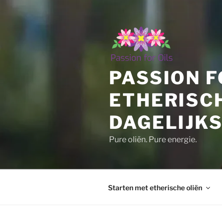
Ga
naar
de
inhoud
PASSION F
ETHERISC
DAGELIJKS
Pure oliën. Pure energie.
Starten met etherische oliën