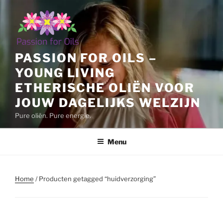
Ga
naar
de
inhoud
PASSION FOR OILS –
YOUNG LIVING
ETHERISCHE OLIËN VOOR
JOUW DAGELIJKS WELZIJN
Pure oliën. Pure energie.
Menu
Home
/ Producten getagged “huidverzorging”