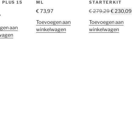
 PLUS 15
ML
STARTERKIT
Oorspronkel
Hu
€
73,97
€
279,29
€
230,09
7
prijs
pr
Toevoegen aan
Toevoegen aan
was:
is:
gen aan
winkelwagen
winkelwagen
€ 279,29.
€ 
wagen