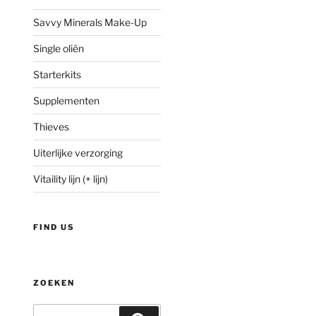
Savvy Minerals Make-Up
ijke
idige
ijs
Single oliën
Starterkits
230,09.
Supplementen
Thieves
Uiterlijke verzorging
Vitaility lijn (+ lijn)
FIND US
ZOEKEN
Zoeken