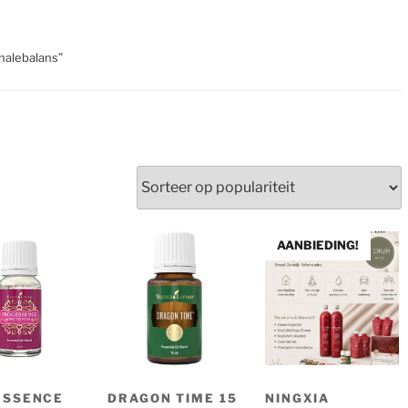
nalebalans”
erd
eit
AANBIEDING!
ESSENCE
DRAGON TIME 15
NINGXIA