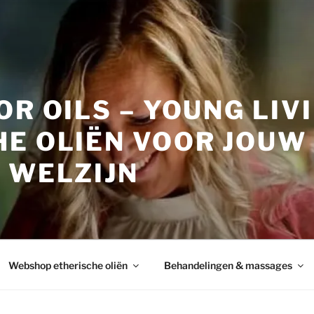
OR OILS – YOUNG LIV
HE OLIËN VOOR JOUW
 WELZIJN
Webshop etherische oliën
Behandelingen & massages