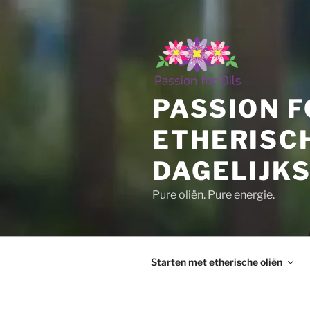
Ga
naar
de
inhoud
PASSION F
ETHERISC
DAGELIJKS
Pure oliën. Pure energie.
Starten met etherische oliën