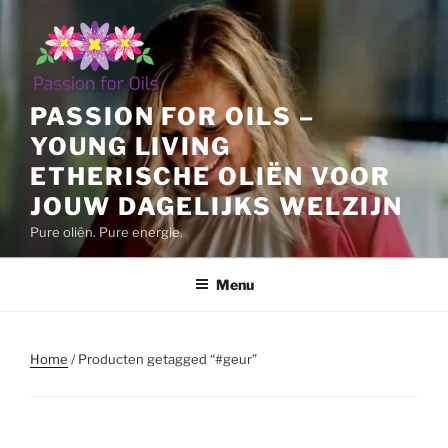
Ga
naar
de
inhoud
PASSION FOR OILS –
YOUNG LIVING
ETHERISCHE OLIËN VOOR
JOUW DAGELIJKS WELZIJN
Pure oliën. Pure energie.
Menu
Home
/ Producten getagged “#geur”