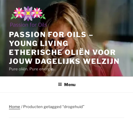
Ga
naar
de
inhoud
PASSION FOR OILS –
YOUNG LIVING
ETHERISCHE OLIËN VOOR
JOUW DAGELIJKS WELZIJN
Pure oliën. Pure energie.
Menu
Home
/ Producten getagged “drogehuid”