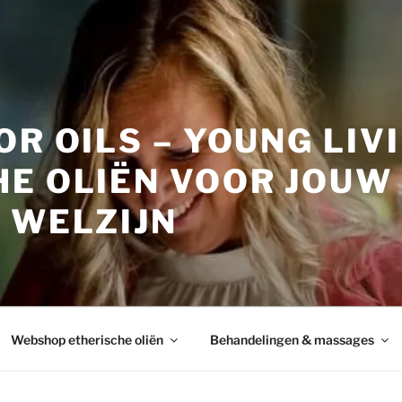
OR OILS – YOUNG LIV
HE OLIËN VOOR JOUW
 WELZIJN
Webshop etherische oliën
Behandelingen & massages