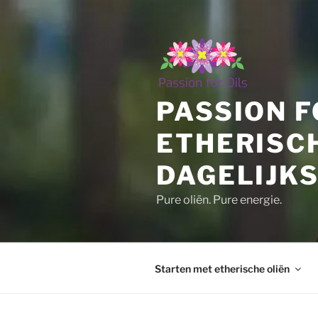
Ga
naar
de
inhoud
PASSION F
ETHERISC
DAGELIJKS
Pure oliën. Pure energie.
Starten met etherische oliën